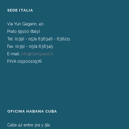
SEDE ITALIA
Via Yuri Gagarin, 40
Prato 59100 (Italy)
Tel. (039) - 0574 636346 - 636211
Fax. (039) - 0574 636345
E-mail:
info@campaioli.it
P.IVA 01510010976
OFICINA HABANA CUBA
Calle 42 entre 3ra y 5ta